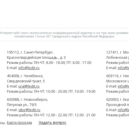
нтернет-сайт носит исключительно информационный характер и ни при каких условиях 
положениями Статьи 437 Гражданского кодекса Российской Федерации.
195112
, г.
Cанкт-Петербург
,
127411
, г.
Мо
Красногвардейская площадь., д. 3
Лобненская ул
Режим работы: ПН-ЧТ: 8.00 - 18.00; ПТ: 8.00 - 17.00
Режим работы:
E-mail:
info@ledit.ru
E-mail:
info@l
454008
, г.
Челябинск
,
603116
, г.
Ни
Свердловский тракт, 5
Московское ш
E-mail:
ural@ledit.ru
E-mail:
info@l
Режим работы: ПН-ЧТ: 10.00 - 20.00; ПТ: 10.00 - 19.00
Режим работы:
630088
, г.
Новосибирск
,
620050
, г.
Ек
Петухова ул., 79/3
Проходной п
E-mail:
sibir@ledit.ru
E-mail:
info@l
Режим работы: ПН-ЧТ: 12.00 - 22.00; ПТ: 12.00 - 21.00
Режим работы:
Задать вопрос
Карта проезда
ны.