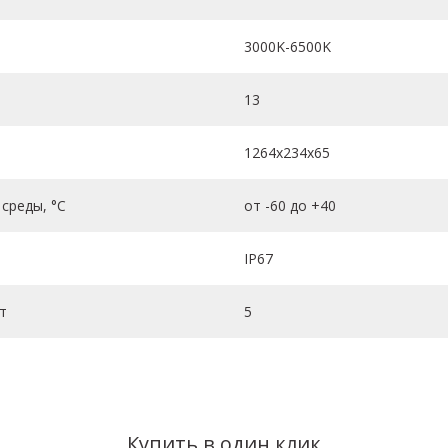
3000K-6500K
13
1264х234х65
среды, °C
от -60 до +40
IP67
т
5
Купить в один клик