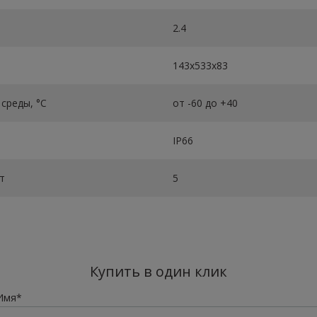
2.4
143х533х83
среды, °C
от -60 до +40
IP66
т
5
Купить в один клик
Имя*