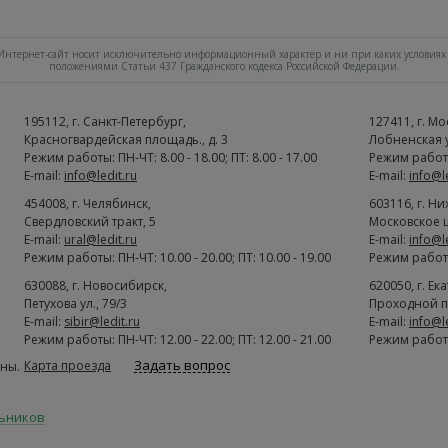
нтернет-сайт носит исключительно информационный характер и ни при каких условиях 
положениями Статьи 437 Гражданского кодекса Российской Федерации.
195112
, г.
Cанкт-Петербург
,
127411
, г.
Мо
Красногвардейская площадь., д. 3
Лобненская ул
Режим работы: ПН-ЧТ: 8.00 - 18.00; ПТ: 8.00 - 17.00
Режим работы:
E-mail:
info@ledit.ru
E-mail:
info@l
454008
, г.
Челябинск
,
603116
, г.
Ни
Свердловский тракт, 5
Московское ш
E-mail:
ural@ledit.ru
E-mail:
info@l
Режим работы: ПН-ЧТ: 10.00 - 20.00; ПТ: 10.00 - 19.00
Режим работы:
630088
, г.
Новосибирск
,
620050
, г.
Ек
Петухова ул., 79/3
Проходной п
E-mail:
sibir@ledit.ru
E-mail:
info@l
Режим работы: ПН-ЧТ: 12.00 - 22.00; ПТ: 12.00 - 21.00
Режим работы:
Задать вопрос
Карта проезда
ны.
льников