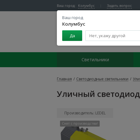
Ваш город:
Колумбус
Задать вопрос
Ваш город
Колумбус
Да
Центр светодиодного освещения
Светильники
Главная
/
Светодиодные светильники
/
Ули
Уличный светодиодн
Производитель: LEDEL
Снят с производства!