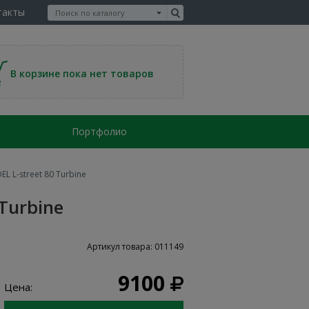
такты
В корзине пока нет товаров
Портфолио
 L-street 80 Turbine
Turbine
Артикул товара: 011149
9100
Цена: