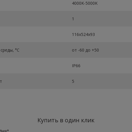
4000K-5000K
1
116х524х93
среды, °C
от -60 до +50
IP66
т
5
Купить в один клик
Имя*