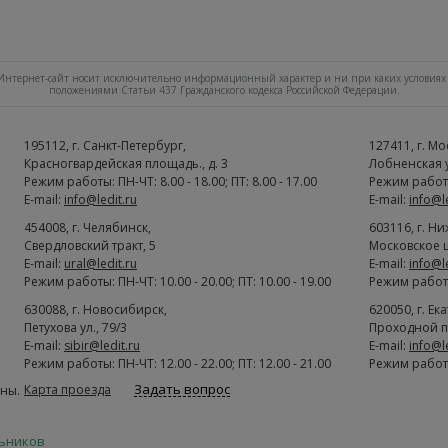
нтернет-сайт носит исключительно информационный характер и ни при каких условиях 
положениями Статьи 437 Гражданского кодекса Российской Федерации.
195112
, г.
Cанкт-Петербург
,
127411
, г.
Мо
Красногвардейская площадь., д. 3
Лобненская ул
Режим работы: ПН-ЧТ: 8.00 - 18.00; ПТ: 8.00 - 17.00
Режим работы:
E-mail:
info@ledit.ru
E-mail:
info@l
454008
, г.
Челябинск
,
603116
, г.
Ни
Свердловский тракт, 5
Московское ш
E-mail:
ural@ledit.ru
E-mail:
info@l
Режим работы: ПН-ЧТ: 10.00 - 20.00; ПТ: 10.00 - 19.00
Режим работы:
630088
, г.
Новосибирск
,
620050
, г.
Ек
Петухова ул., 79/3
Проходной п
E-mail:
sibir@ledit.ru
E-mail:
info@l
Режим работы: ПН-ЧТ: 12.00 - 22.00; ПТ: 12.00 - 21.00
Режим работы:
Задать вопрос
Карта проезда
ны.
льников