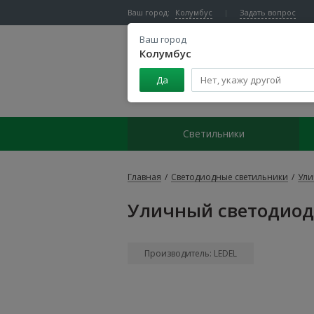
Ваш город:
Колумбус
Задать вопрос
Ваш город
Колумбус
Да
Центр светодиодного освещения
Светильники
Главная
/
Светодиодные светильники
/
Ули
Уличный светодиодн
Производитель: LEDEL