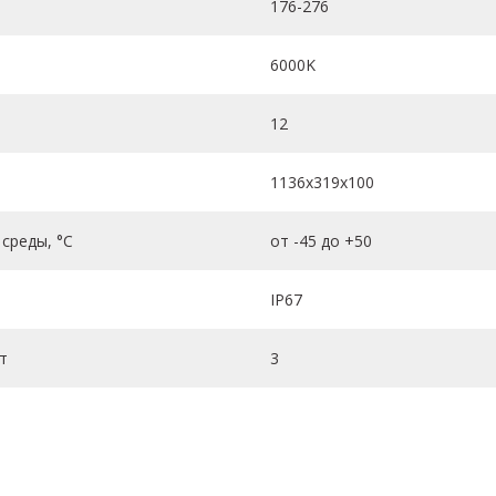
176-276
6000K
12
1136х319х100
среды, °C
от -45 до +50
IP67
т
3