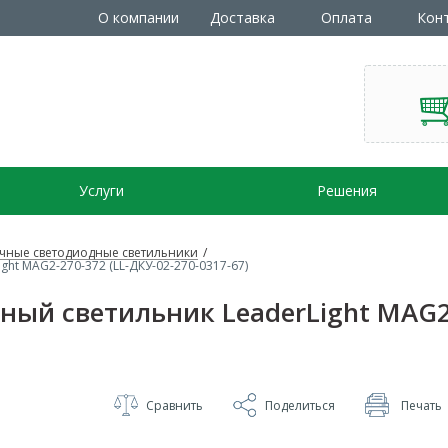
О компании
Доставка
Оплата
Кон
Услуги
Решения
чные светодиодные светильники
/
ht MAG2-270-372 (LL-ДКУ-02-270-0317-67)
ый светильник LeaderLight MAG2-
Сравнить
Поделиться
Печать