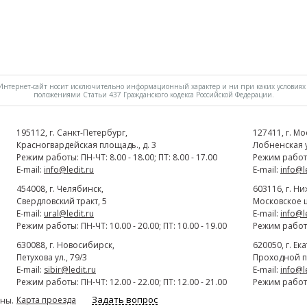
нтернет-сайт носит исключительно информационный характер и ни при каких условиях 
положениями Статьи 437 Гражданского кодекса Российской Федерации.
195112
, г.
Cанкт-Петербург
,
127411
, г.
Мо
Красногвардейская площадь., д. 3
Лобненская ул
Режим работы: ПН-ЧТ: 8.00 - 18.00; ПТ: 8.00 - 17.00
Режим работы:
E-mail:
info@ledit.ru
E-mail:
info@l
454008
, г.
Челябинск
,
603116
, г.
Ни
Свердловский тракт, 5
Московское ш
E-mail:
ural@ledit.ru
E-mail:
info@l
Режим работы: ПН-ЧТ: 10.00 - 20.00; ПТ: 10.00 - 19.00
Режим работы:
630088
, г.
Новосибирск
,
620050
, г.
Ек
Петухова ул., 79/3
Проходной п
E-mail:
sibir@ledit.ru
E-mail:
info@l
Режим работы: ПН-ЧТ: 12.00 - 22.00; ПТ: 12.00 - 21.00
Режим работы:
Задать вопрос
Карта проезда
ны.