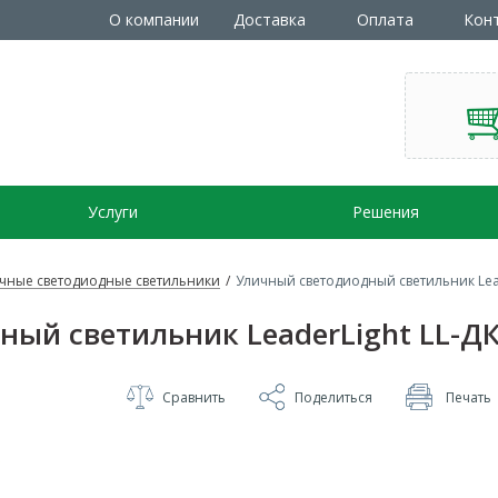
О компании
Доставка
Оплата
Кон
Услуги
Решения
чные светодиодные светильники
/
Уличный светодиодный светильник Lead
ый светильник LeaderLight LL-ДК
Сравнить
Поделиться
Печать