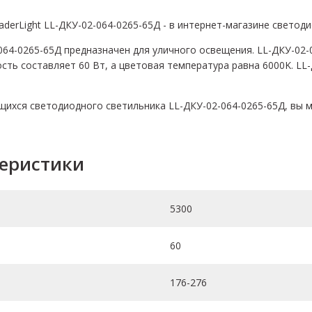
derLight LL-ДКУ-02-064-0265-65Д - в интернет-магазине светод
64-0265-65Д предназначен для уличного освещения. LL-ДКУ-02-
ть составляет 60 Вт, а цветовая температура равна 6000K. LL
ихся светодиодного светильника LL-ДКУ-02-064-0265-65Д, вы мо
теристики
5300
60
176-276