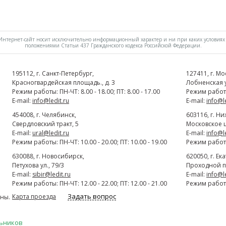
нтернет-сайт носит исключительно информационный характер и ни при каких условиях 
положениями Статьи 437 Гражданского кодекса Российской Федерации.
195112
, г.
Cанкт-Петербург
,
127411
, г.
Мо
Красногвардейская площадь., д. 3
Лобненская ул
Режим работы: ПН-ЧТ: 8.00 - 18.00; ПТ: 8.00 - 17.00
Режим работы:
E-mail:
info@ledit.ru
E-mail:
info@l
454008
, г.
Челябинск
,
603116
, г.
Ни
Свердловский тракт, 5
Московское ш
E-mail:
ural@ledit.ru
E-mail:
info@l
Режим работы: ПН-ЧТ: 10.00 - 20.00; ПТ: 10.00 - 19.00
Режим работы:
630088
, г.
Новосибирск
,
620050
, г.
Ек
Петухова ул., 79/3
Проходной п
E-mail:
sibir@ledit.ru
E-mail:
info@l
Режим работы: ПН-ЧТ: 12.00 - 22.00; ПТ: 12.00 - 21.00
Режим работы:
Задать вопрос
Карта проезда
ны.
льников