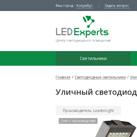
Ваш город:
Колумбус
Задать вопрос
Центр светодиодного освещения
Светильники
Главная
/
Светодиодные светильники
/
Ули
Уличный светодиодн
Производитель: LeaderLight
Снят с производства!