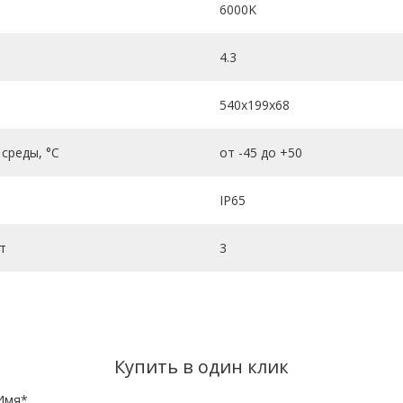
6000K
4.3
540х199х68
среды, °C
от -45 до +50
IP65
т
3
Купить в один клик
Имя*