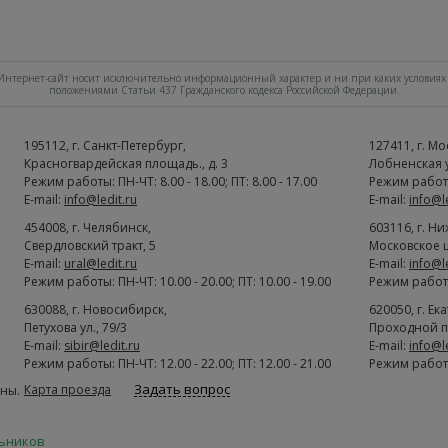
нтернет-сайт носит исключительно информационный характер и ни при каких условиях 
положениями Статьи 437 Гражданского кодекса Российской Федерации.
195112
, г.
Cанкт-Петербург
,
127411
, г.
Мо
Красногвардейская площадь., д. 3
Лобненская ул
Режим работы: ПН-ЧТ: 8.00 - 18.00; ПТ: 8.00 - 17.00
Режим работы:
E-mail:
info@ledit.ru
E-mail:
info@l
454008
, г.
Челябинск
,
603116
, г.
Ни
Свердловский тракт, 5
Московское ш
E-mail:
ural@ledit.ru
E-mail:
info@l
Режим работы: ПН-ЧТ: 10.00 - 20.00; ПТ: 10.00 - 19.00
Режим работы:
630088
, г.
Новосибирск
,
620050
, г.
Ек
Петухова ул., 79/3
Проходной п
E-mail:
sibir@ledit.ru
E-mail:
info@l
Режим работы: ПН-ЧТ: 12.00 - 22.00; ПТ: 12.00 - 21.00
Режим работы:
Задать вопрос
Карта проезда
ны.
льников