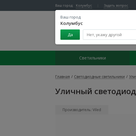
Ваш город:
Колумбус
Задать вопрос
Ваш город
Колумбус
Да
Центр светодиодного освещения
Светильники
Главная
/
Светодиодные светильники
/
Ули
Уличный светодиодн
Производитель: Viled