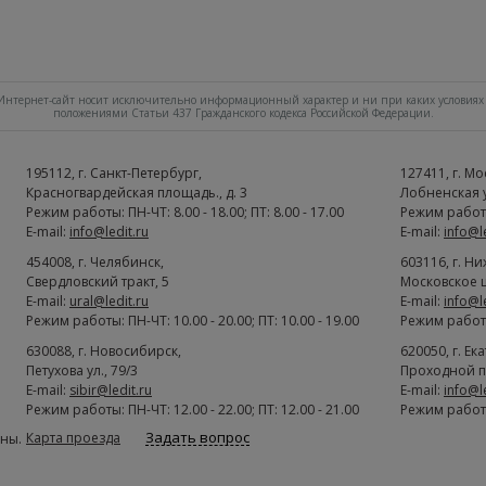
нтернет-сайт носит исключительно информационный характер и ни при каких условиях 
положениями Статьи 437 Гражданского кодекса Российской Федерации.
195112
, г.
Cанкт-Петербург
,
127411
, г.
Мо
Красногвардейская площадь., д. 3
Лобненская ул
Режим работы: ПН-ЧТ: 8.00 - 18.00; ПТ: 8.00 - 17.00
Режим работы:
E-mail:
info@ledit.ru
E-mail:
info@l
454008
, г.
Челябинск
,
603116
, г.
Ни
Свердловский тракт, 5
Московское ш
E-mail:
ural@ledit.ru
E-mail:
info@l
Режим работы: ПН-ЧТ: 10.00 - 20.00; ПТ: 10.00 - 19.00
Режим работы:
630088
, г.
Новосибирск
,
620050
, г.
Ек
Петухова ул., 79/3
Проходной п
E-mail:
sibir@ledit.ru
E-mail:
info@l
Режим работы: ПН-ЧТ: 12.00 - 22.00; ПТ: 12.00 - 21.00
Режим работы:
Задать вопрос
Карта проезда
ны.