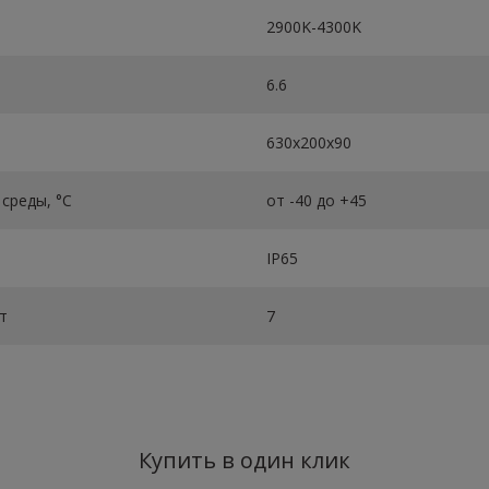
2900K-4300K
6.6
630х200х90
среды, °C
от -40 до +45
IP65
т
7
Купить в один клик