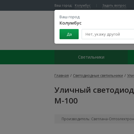
Ваш город:
Колумбус
Задать вопрос
Ваш город
Колумбус
Да
Центр светодиодного освещения
Светильники
Главная
/
Светодиодные светильники
/
Ули
Уличный светодиод
М-100
Производитель: Светлана-Оптоэлектро