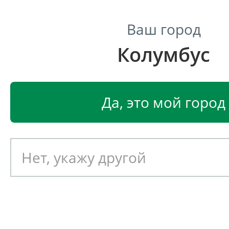
Ваш город
Колумбус
Центр светодиодного освещения
Главная
Светодиодные светильники
Уличные све
Да, это мой город
Уличный светодиодный св
ФОКУС УСС 70
Артикул: 060033