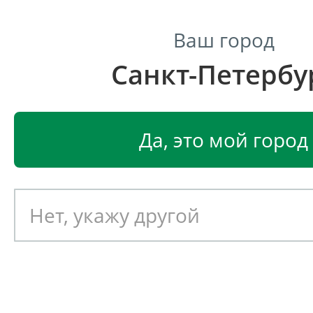
Ваш город
Санкт-Петербу
Центр светодиодного освещения
Главная
Светодиодные светильники
Уличные све
Да, это мой город
Уличный светодиодный св
DURAY Восход 181 W
Артикул: 081142