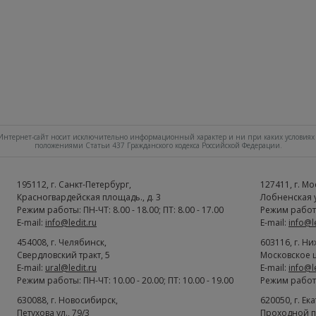
нтернет-сайт носит исключительно информационный характер и ни при каких условиях 
положениями Статьи 437 Гражданского кодекса Российской Федерации.
195112
, г.
Cанкт-Петербург
,
127411
, г.
Мо
Красногвардейская площадь., д. 3
Лобненская ул
Режим работы: ПН-ЧТ: 8.00 - 18.00; ПТ: 8.00 - 17.00
Режим работы:
E-mail:
info@ledit.ru
E-mail:
info@l
454008
, г.
Челябинск
,
603116
, г.
Ни
Свердловский тракт, 5
Московское ш
E-mail:
ural@ledit.ru
E-mail:
info@l
Режим работы: ПН-ЧТ: 10.00 - 20.00; ПТ: 10.00 - 19.00
Режим работы:
630088
, г.
Новосибирск
,
620050
, г.
Ек
Петухова ул., 79/3
Проходной п