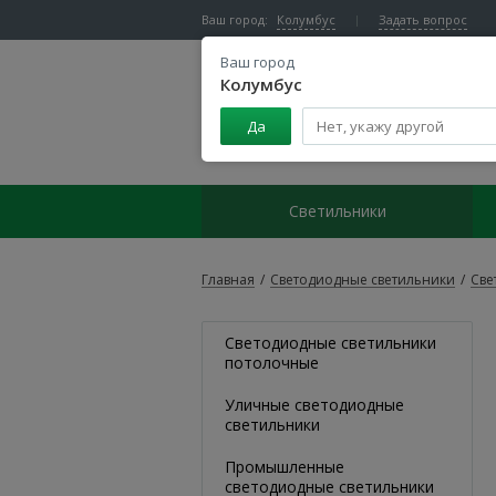
Ваш город:
Колумбус
Задать вопрос
Ваш город
Колумбус
Да
Центр светодиодного освещения
Светильники
Главная
/
Светодиодные светильники
/
Све
Светодиодные светильники
потолочные
Уличные светодиодные
светильники
Промышленные
светодиодные светильники