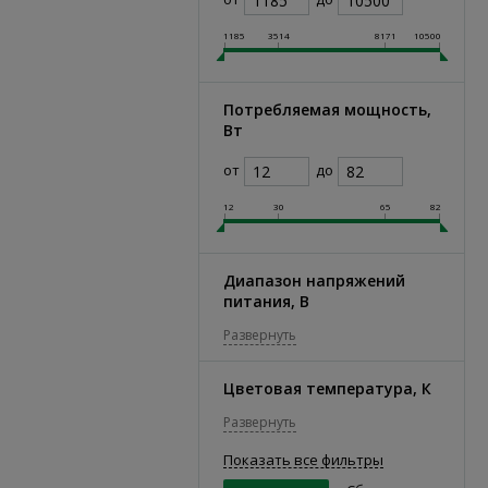
1185
3514
8171
10500
Потребляемая мощность,
Вт
от
до
12
30
65
82
Диапазон напряжений
питания, В
Развернуть
Цветовая температура, К
Развернуть
Показать все фильтры