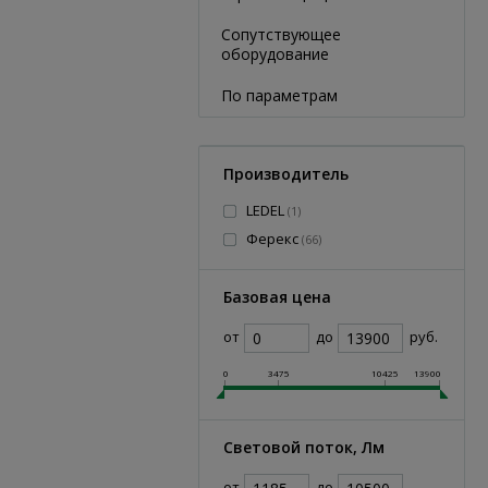
Сопутствующее
оборудование
По параметрам
Производитель
LEDEL
(
1
)
Ферекс
(
66
)
Базовая цена
от
до
руб.
0
3475
10425
13900
Световой поток, Лм
от
до