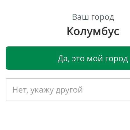
Ваш город
Колумбус
Центр светодиодного освещения
Главная
Светодиодные светильники
Светодиодные
Да, это мой город
Аварийный светодиодный 
светильник Ферекс ДВО 02-
Артикул: 051461