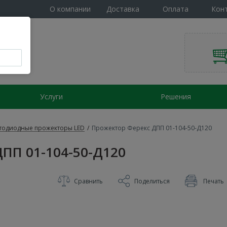
О компании
Доставка
Оплата
Кон
Услуги
Решения
тодиодные прожекторы LED
/
Прожектор Ферекс ДПП 01-104-50-Д120
ПП 01-104-50-Д120
Сравнить
Поделиться
Печать