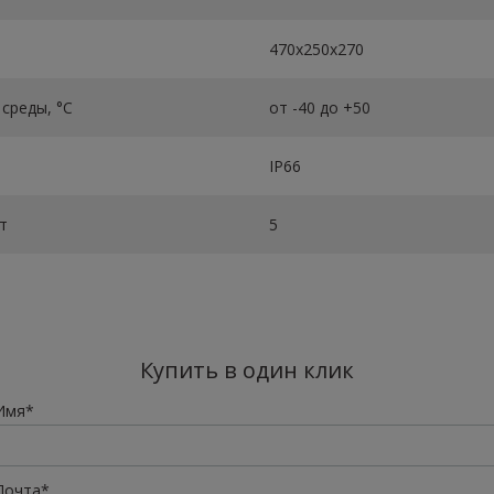
470х250х270
среды, °C
от -40 до +50
IP66
т
5
Купить в один клик
Имя*
Почта*