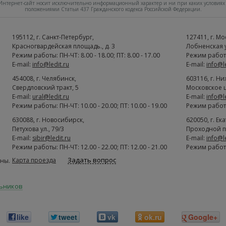
нтернет-сайт носит исключительно информационный характер и ни при каких условиях 
положениями Статьи 437 Гражданского кодекса Российской Федерации.
195112
, г.
Cанкт-Петербург
,
127411
, г.
Мо
Красногвардейская площадь., д. 3
Лобненская ул
Режим работы: ПН-ЧТ: 8.00 - 18.00; ПТ: 8.00 - 17.00
Режим работы:
E-mail:
info@ledit.ru
E-mail:
info@l
454008
, г.
Челябинск
,
603116
, г.
Ни
Свердловский тракт, 5
Московское ш
E-mail:
ural@ledit.ru
E-mail:
info@l
Режим работы: ПН-ЧТ: 10.00 - 20.00; ПТ: 10.00 - 19.00
Режим работы:
630088
, г.
Новосибирск
,
620050
, г.
Ек
Петухова ул., 79/3
Проходной п
E-mail:
sibir@ledit.ru
E-mail:
info@l
Режим работы: ПН-ЧТ: 12.00 - 22.00; ПТ: 12.00 - 21.00
Режим работы:
Задать вопрос
Карта проезда
ны.
льников
like
tweet
vk
ok.ru
Google+