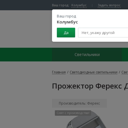
Ваш город:
Колумбус
Задать вопрос
Ваш город
Колумбус
Да
Центр светодиодного освещения
Светильники
Главная
/
Светодиодные светильники
/
Све
Прожектор Ферекс Д
Производитель: Ферекс
Снят с производства!