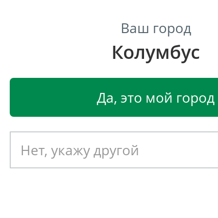
Ваш город
Колумбус
Центр светодиодного освещения
Главная
Светодиодные светильники
Светодиод
Да, это мой город
Прожектор Ферекс ДПП 11-1
Артикул: 051034