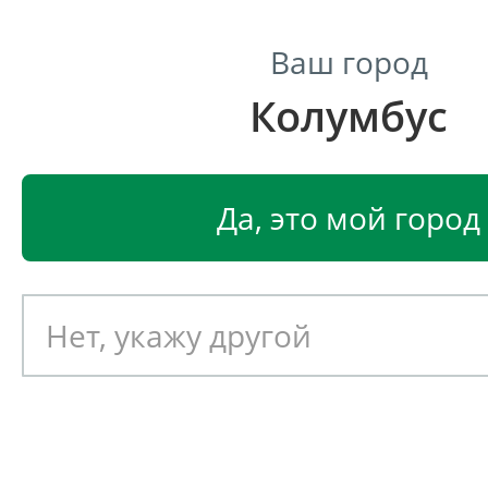
Ваш город
Колумбус
Центр светодиодного освещения
Главная
Светодиодные светильники
Светодиодные 
Да, это мой город
Светодиодный потолочны
светильник Ферекс FDL 03-
Артикул: 050857