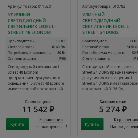
Артикул товара: 011020
Артикул товара: 010782
УЛИЧНЫЙ
УЛИЧНЫЙ
СВЕТОДИОДНЫЙ
СВЕТОДИОДНЫЙ
СВЕТИЛЬНИК LEDEL L-
СВЕТИЛЬНИК LEDEL L-
STREET 48 ECONOM
STREET 24 DURIS
Производитель
LEDEL
Производитель
LED
Световой поток
8160 Лм
Световой поток
3136 
Потребляемая мощность
80 Вт
Потребляемая мощность
30 
Степень защиты
IP66
Степень защиты
IP
Светодиодный светильник L-
Светодиодный светильник L-
Street 48 Econom
Street 24 DURIS предназначен
предназначен для уличного
для уличного освещения. L-
освещения. L-Street 48 Econom
Street 24 DURIS имеет светово
имеет световой поток равный
поток равный 3136 Лм,
8160 Лм, потребляемая
потребляемая мощность
мощность составляет 80 Вт, а
составляет 30 Вт, а цветовая
Базовая цена:
Базовая цена:
цветовая температура равна
температура равна 4000K-
11 542 ₽
5 274 ₽
4000K-5000K. Уличный
5000K. Уличный светодиодны
светодиодный светильник
светильник LEDEL L-Street 24
К сравнению
К сравнению
LEDEL L-Street 48 Econom имеет
DURIS имеет гарантийный ср
Нашли дешевле?
Нашли дешевл
гарантийный срок
эксплуатации 5 лет.
эксплуатации 5 лет.