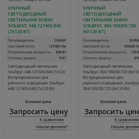
УЛИЧНЫЙ
УЛИЧНЫЙ
СВЕТОДИОДНЫЙ
СВЕТОДИОДНЫЙ
СВЕТИЛЬНИК DURAY
СВЕТИЛЬНИК DURAY
ЭЛЬБРУС 448.127400.840
ЭЛЬБРУС 384.109200.720
(7Х120 ВТ)
(6Х120 ВТ)
Производитель
DURAY
Производитель
DURA
Световой поток
127400 Лм
Световой поток
109200 
Потребляемая мощность
840 Вт
Потребляемая мощность
720 
Степень защиты
IP67
Степень защиты
IP
Светодиодный светильник
Светодиодный светильник
Эльбрус 448.127400.840 (7х120
Эльбрус 384.109200.720 (6х12
Вт) предназначен для
Вт) предназначен для
уличного освещения. Эльбрус
уличного освещения. Эльбру
448.127400.840 (7х120 Вт)
384.109200.720 (6х120 Вт)
имеет световой поток равный
имеет световой поток равный
127400 Лм, потребляемая
109200 Лм, потребляемая
Базовая цена:
Базовая цена:
мощность составляет 840 Вт, а
мощность составляет 720 Вт, 
Запросить цену
Запросить цен
цветовая температура равна
цветовая температура равна
3000K-6500K. Уличный
3000K-6500K. Уличный
К сравнению
К сравнению
светодиодный светильник
светодиодный светильник
Нашли дешевле?
Нашли дешевл
DURAY Эльбрус 448.127400.840
DURAY Эльбрус 384.109200.72
(7х120 Вт) имеет гарантийный
(6х120 Вт) имеет гарантийный
срок эксплуатации 5 лет.
срок эксплуатации 5 лет.