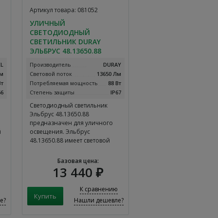
Артикул товара: 081052
УЛИЧНЫЙ
СВЕТОДИОДНЫЙ
СВЕТИЛЬНИК DURAY
ЭЛЬБРУС 48.13650.88
EL
Производитель
DURAY
Лм
Световой поток
13650 Лм
Вт
Потребляемая мощность
88 Вт
66
Степень защиты
IP67
Светодиодный светильник
Эльбрус 48.13650.88
предназначен для уличного
й
освещения. Эльбрус
48.13650.88 имеет световой
поток равный 13650 Лм,
потребляемая мощность
Базовая цена:
составляет 88 Вт, а цветовая
13 440 ₽
й
температура равна 3000K-
6500K. Уличный светодиодный
К сравнению
ок
светильник DURAY Эльбрус
е?
Нашли дешевле?
48.13650.88 имеет
гарантийный срок