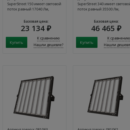
SuperStreet 150 имеет световой
SuperStreet 340 имеет светово
поток равный 17040 Лм,
поток равный 35500 Лм,
потребляемая мощность
потребляемая мощность
составляет 150 Вт, а цветовая
составляет 340 Вт, а цветовая
Базовая цена:
Базовая цена:
температура равна 4000K-
температура равна 4000K-
23 134 ₽
46 465 ₽
5000K. Уличный светодиодный
5000K. Уличный светодиодны
светильник LEDEL SuperStreet
светильник LEDEL SuperStreet
К сравнению
К сравнению
150 имеет гарантийный срок
340 имеет гарантийный срок
Нашли дешевле?
Нашли дешевл
эксплуатации 5 лет.
эксплуатации 5 лет.
Артикул товара: 081063
Артикул товара: 081062