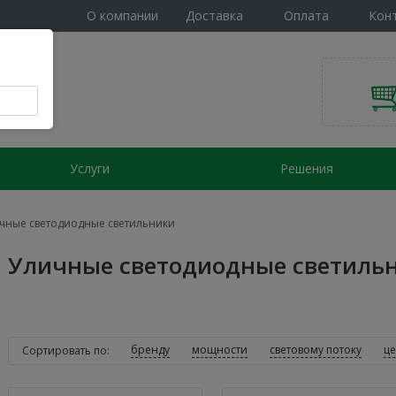
О компании
Доставка
Оплата
Кон
Услуги
Решения
чные светодиодные светильники
Уличные светодиодные светиль
бренду
мощности
световому потоку
ц
Сортировать по: