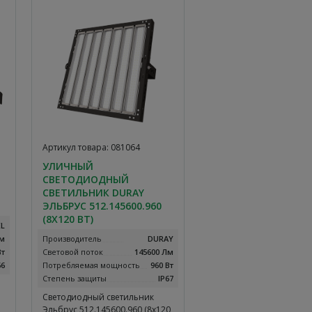
Артикул товара: 081064
УЛИЧНЫЙ
СВЕТОДИОДНЫЙ
СВЕТИЛЬНИК DURAY
ЭЛЬБРУС 512.145600.960
(8Х120 ВТ)
EL
Лм
Производитель
DURAY
Вт
Световой поток
145600 Лм
66
Потребляемая мощность
960 Вт
Степень защиты
IP67
Светодиодный светильник
Эльбрус 512.145600.960 (8х120