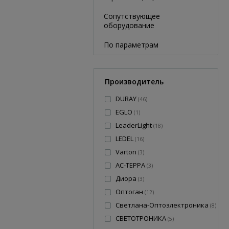
Сопутствующее
оборудование
По параметрам
Производитель
DURAY
(
46
)
EGLO
(
1
)
LeaderLight
(
18
)
LEDEL
(
16
)
Varton
(
3
)
АС-ТЕРРА
(
3
)
Диора
(
3
)
Оптоган
(
12
)
Светлана-Оптоэлектроника
(
8
)
СВЕТОТРОНИКА
(
5
)