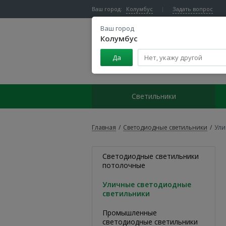
Ваш город:
Колумбус
Задать вопрос
Ваш город
Колумбус
Да
Центр светодиодного освещения
Светильники
Главная
/
Светодиодные светильники
/
Ули
Светодиодные светильники
потолочные
Уличные светодиодные
светильники
Промышленные
светодиодные светильники