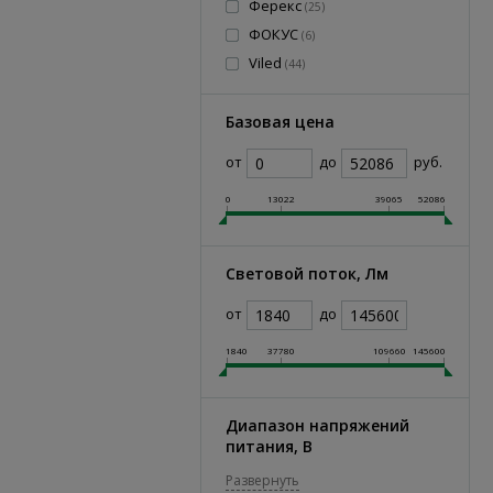
Ферекс
(
25
)
ФОКУС
(
6
)
Viled
(
44
)
Базовая цена
от
до
руб.
0
13022
39065
52086
Световой поток, Лм
от
до
1840
37780
109660
145600
Диапазон напряжений
питания, В
Развернуть