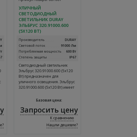
УЛИЧНЫЙ
СВЕТОДИОДНЫЙ
СВЕТИЛЬНИК DURAY
ЭЛЬБРУС 320.91000.600
(5Х120 ВТ)
Y
Производитель
DURAY
Лм
Световой поток
91000 Лм
Вт
Потребляемая мощность
600 Вт
67
Степень защиты
IP67
Светодиодный светильник
0
Эльбрус 320.91000.600 (5х120
Вт) предназначен для
с
уличного освещения. Эльбрус
320.91000.600 (5х120 Вт) имеет
световой поток равный 91000
Лм, потребляемая мощность
Базовая цена:
а
составляет 600 Вт, а цветовая
у
Запросить цену
температура равна 3000K-
6500K. Уличный светодиодный
К сравнению
светильник DURAY Эльбрус
е?
Нашли дешевле?
0
320.91000.600 (5х120 Вт) имеет
гарантийный срок
эксплуатации 5 лет.