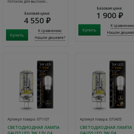
потребляемая мощность
потоком для высоких…
составляет 10 Вт, а цветовая
Базовая цена:
температура равна 4000K-
1 900 ₽
Базовая цена:
5000K. Sveteco 8 имеет
4 550 ₽
гарантийный срок
К сравнению
эксплуатации 5 лет.
К сравнению
Нашли дешевл
Нашли дешевле?
Артикул товара: 071107
Артикул товара: 070435
СВЕТОДИОДНАЯ ЛАМПА
СВЕТОДИОДНАЯ ЛАМПА
GAUSS LED 3W 12V G4
GAUSS LED 3W G4