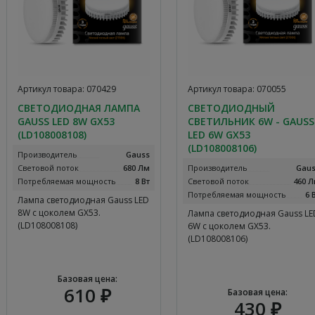
Артикул товара: 070429
Артикул товара: 070055
СВЕТОДИОДНАЯ ЛАМПА
СВЕТОДИОДНЫЙ
GAUSS LED 8W GX53
СВЕТИЛЬНИК 6W - GAUSS
(LD108008108)
LED 6W GX53
(LD108008106)
Производитель
Gauss
Световой поток
680 Лм
Производитель
Gau
Потребляемая мощность
8 Вт
Световой поток
460 
Потребляемая мощность
6 
Лампа светодиодная Gauss LED
8W с цоколем GX53.
Лампа светодиодная Gauss LE
(LD108008108)
6W с цоколем GX53.
(LD108008106)
Базовая цена:
610 ₽
Базовая цена:
430 ₽