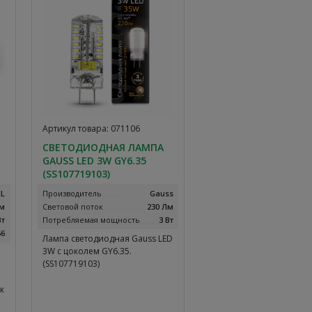
Артикул товара: 071106
СВЕТОДИОДНАЯ ЛАМПА
GAUSS LED 3W GY6.35
(SS107719103)
EL
Производитель
Gauss
Лм
Световой поток
230 Лм
Вт
Потребляемая мощность
3 Вт
66
Лампа светодиодная Gauss LED
3W с цоколем GY6.35.
(SS107719103)
к