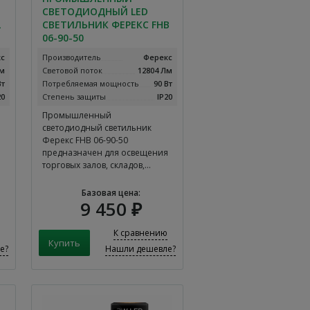
СВЕТОДИОДНЫЙ LED
L
СВЕТИЛЬНИК ФЕРЕКС FHB
06-90-50
с
Производитель
Ферекс
Лм
Световой поток
12804 Лм
Вт
Потребляемая мощность
90 Вт
20
Степень защиты
IP20
Промышленный
светодиодный светильник
Ферекс FHB 06-90-50
предназначен для освещения
торговых залов, складов,…
Базовая цена:
9 450 ₽
К сравнению
е?
Нашли дешевле?