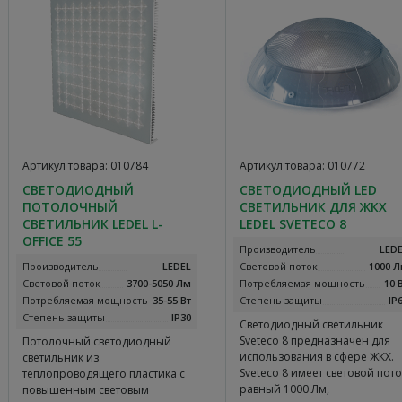
Артикул товара: 010784
Артикул товара: 010772
СВЕТОДИОДНЫЙ
СВЕТОДИОДНЫЙ LED
ПОТОЛОЧНЫЙ
СВЕТИЛЬНИК ДЛЯ ЖКХ
СВЕТИЛЬНИК LEDEL L-
LEDEL SVETECO 8
OFFICE 55
Производитель
LED
Производитель
LEDEL
Световой поток
1000 
Световой поток
3700-5050 Лм
Потребляемая мощность
10 
Потребляемая мощность
35-55 Вт
Степень защиты
IP
Степень защиты
IP30
Светодиодный светильник
Sveteco 8 предназначен для
Потолочный светодиодный
использования в сфере ЖКХ.
светильник из
Sveteco 8 имеет световой пото
теплопроводящего пластика с
равный 1000 Лм,
повышенным световым