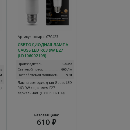
Артикул товара: 070423
СВЕТОДИОДНАЯ ЛАМПА
GAUSS LED R63 9W E27
(LD106002109)
Производитель
Gauss
ss
Световой поток
660 Лм
Лм
Потребляемая мощность
9 Вт
Вт
Лампа светодиодная Gauss LED
R63 9W с цоколем E27
D
зеркальная. (LD106002109)
Базовая цена:
610 ₽