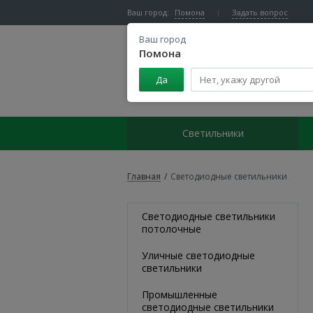
Ваш город:
Помона
Задать вопрос
Ваш город
Помона
Да
Центр светодиодного освещения
Светильники
Главная
/
Светодиодные светильники
Светодиодные светильники
потолочные
Уличные светодиодные
светильники
Промышленные
светодиодные светильники