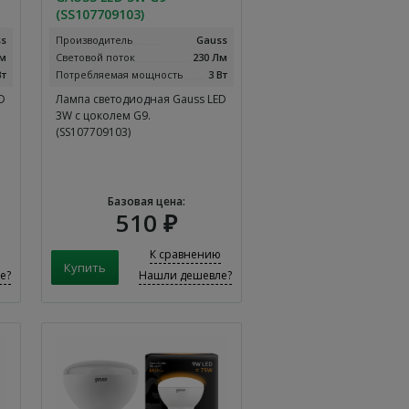
(SS107709103)
ss
Производитель
Gauss
Лм
Световой поток
230 Лм
Вт
Потребляемая мощность
3 Вт
D
Лампа светодиодная Gauss LED
3W с цоколем G9.
(SS107709103)
Базовая цена:
510 ₽
К сравнению
е?
Нашли дешевле?