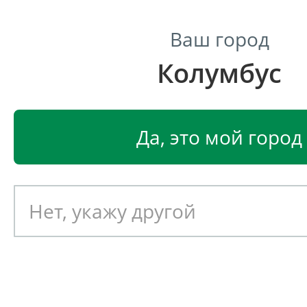
Ваш город
Колумбус
Центр светодиодного освещения
Главная
Портфолио
Да, это мой город
Портфолио
Выберите тип светильник
Все светильники
Улич
Промышленные
Офис