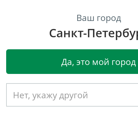
Ваш город
Санкт-Петербу
Центр светодиодного освещения
Главная
Светодиодные светильники
Светодиод
Да, это мой город
Светодиодные прожекторы
Выберите сортировку
L-banner 96 RM
Производитель
Световой поток