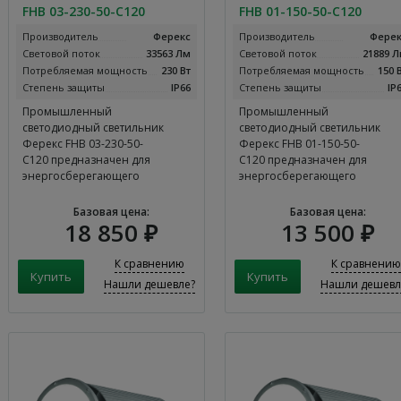
FHB 03-230-50-С120
FHB 01-150-50-C120
Производитель
Ферекс
Производитель
Ферек
Световой поток
33563 Лм
Световой поток
21889 
Потребляемая мощность
230 Вт
Потребляемая мощность
150 
Степень защиты
IP66
Степень защиты
IP
Промышленный
Промышленный
светодиодный светильник
светодиодный светильник
Ферекс FHB 03-230-50-
Ферекс FHB 01-150-50-
С120 предназначен для
С120 предназначен для
энергосберегающего
энергосберегающего
освещения…
освещения…
Базовая цена:
Базовая цена:
18 850 ₽
13 500 ₽
К сравнению
К сравнению
Нашли дешевле?
Нашли дешевл