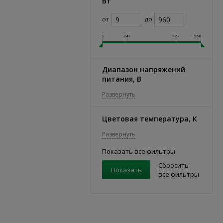
Вт
от
до
9
247
722
960
Диапазон напряжений
питания, В
Развернуть
Цветовая температура, К
Развернуть
Показать все фильтры
Сбросить
все фильтры