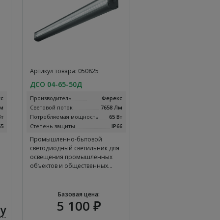
Артикул товара: 050825
ДСО 04-65-50Д
с
Производитель
Ферекс
Лм
Световой поток
7658 Лм
Вт
Потребляемая мощность
65 Вт
65
Степень защиты
IP66
Промышленно-бытовой
я
светодиодный светильник для
освещения промышленных
объектов и общественных…
Базовая цена:
5 100 ₽
у