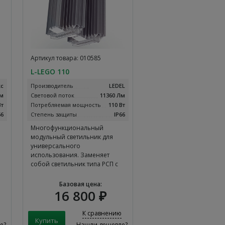
Артикул товара: 010585
L-LEGO 110
с
Производитель
LEDEL
Лм
Световой поток
11360 Лм
Вт
Потребляемая мощность
110 Вт
66
Степень защиты
IP66
Многофункциональный
я
модульный светильник для
универсального
использования. Заменяет
собой светильник типа РСП с
лампой…
Базовая цена:
16 800 ₽
К сравнению
е?
Нашли дешевле?