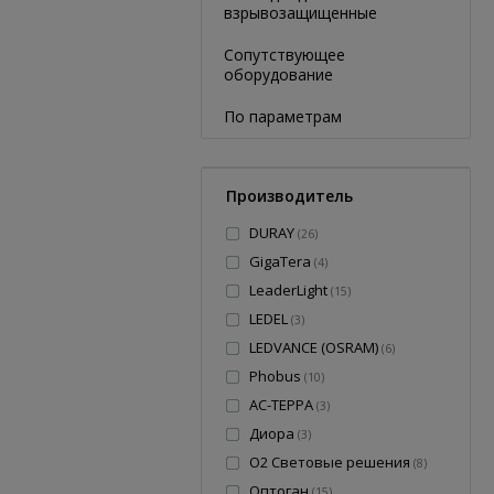
взрывозащищенные
Сопутствующее
оборудование
По параметрам
Производитель
DURAY
(
26
)
GigaTera
(
4
)
LeaderLight
(
15
)
LEDEL
(
3
)
LEDVANCE (OSRAM)
(
6
)
Phobus
(
10
)
АС-ТЕРРА
(
3
)
Диора
(
3
)
О2 Световые решения
(
8
)
Оптоган
(
15
)