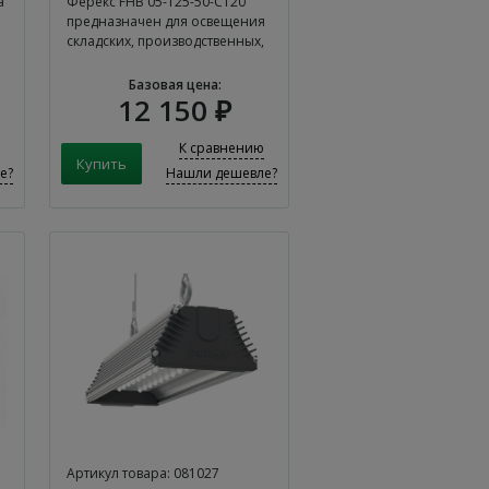
а
Ферекс FHB 05-125-50-C120
предназначен для освещения
складских, производственных,
…
Базовая цена:
12 150 ₽
К сравнению
е?
Нашли дешевле?
Артикул товара: 081027