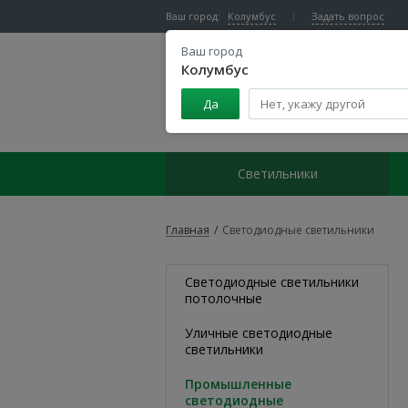
Ваш город:
Колумбус
Задать вопрос
Ваш город
Колумбус
Да
Центр светодиодного освещения
Светильники
Главная
/
Светодиодные светильники
Светодиодные светильники
потолочные
Уличные светодиодные
светильники
Промышленные
светодиодные