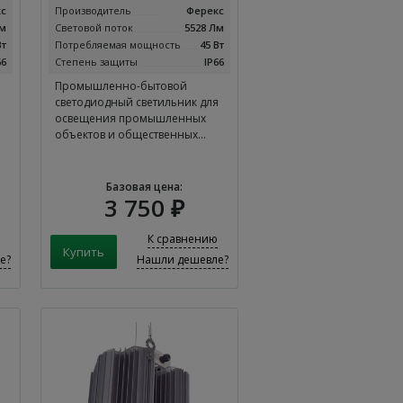
с
Производитель
Ферекс
Лм
Световой поток
5528 Лм
Вт
Потребляемая мощность
45 Вт
66
Степень защиты
IP66
Промышленно-бытовой
я
светодиодный светильник для
освещения промышленных
объектов и общественных…
Базовая цена:
3 750 ₽
К сравнению
е?
Нашли дешевле?