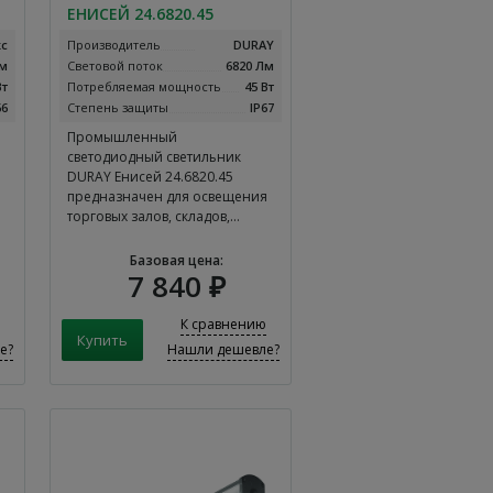
ЕНИСЕЙ 24.6820.45
с
Производитель
DURAY
Лм
Световой поток
6820 Лм
Вт
Потребляемая мощность
45 Вт
66
Степень защиты
IP67
Промышленный
светодиодный светильник
DURAY Енисей 24.6820.45
предназначен для освещения
торговых залов, складов,…
Базовая цена:
7 840 ₽
К сравнению
е?
Нашли дешевле?