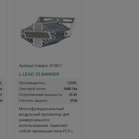
Артикул товара: 010611
L-LEGO 55 BANNER
EL
Производитель
LEDEL
Лм
Световой поток
5680 Лм
Вт
Потребляемая мощность
55 Вт
66
Степень защиты
IP66
Многофункциональный
модульный прожектор для
универсального
использования. Заменяет
собой светильник типа РСП с
лампой…