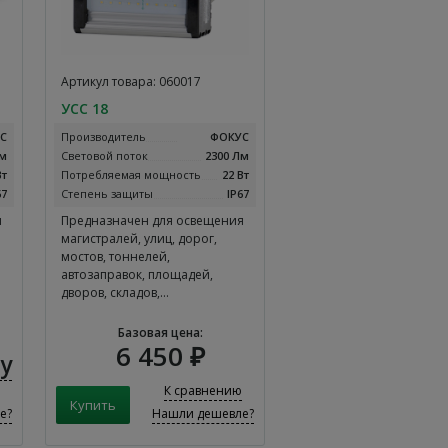
Артикул товара: 060017
УСС 18
С
Производитель
ФОКУС
Лм
Световой поток
2300 Лм
Вт
Потребляемая мощность
22 Вт
67
Степень защиты
IP67
я
Предназначен для освещения
магистралей, улиц, дорог,
мостов, тоннелей,
автозаправок, площадей,
дворов, складов,…
Базовая цена:
6 450 ₽
у
К сравнению
е?
Нашли дешевле?