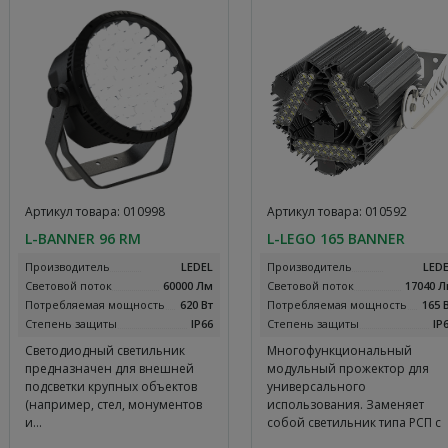
Артикул товара: 010998
Артикул товара: 010592
L-BANNER 96 RM
L-LEGO 165 BANNER
Производитель
LEDEL
Производитель
LED
Световой поток
60000 Лм
Световой поток
17040 
Потребляемая мощность
620 Вт
Потребляемая мощность
165 
Степень защиты
IP66
Степень защиты
IP
Светодиодный светильник
Многофункциональный
предназначен для внешней
модульный прожектор для
подсветки крупных объектов
универсального
(например, стел, монументов
использования. Заменяет
и…
собой светильник типа РСП с
лампой…