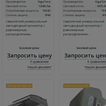
Производитель
GigaTera
Производитель
GigaTe
Световой поток
12500 Лм
Световой поток
9375 
Потребляемая мощность
100 Вт
Потребляемая мощность
75 
Степень защиты
IP66
Степень защиты
IP
Сверхлёгкий универсальный
Сверхлёгкий универсальный
светодиодный прожектор с
светодиодный прожектор с
равномерным
равномерным
распределением…
распределением…
Базовая цена:
Базовая цена:
Запросить цену
Запросить цен
К сравнению
К сравнению
Нашли дешевле?
Нашли дешевл
Выбор экспертов!
Выбор экспертов!