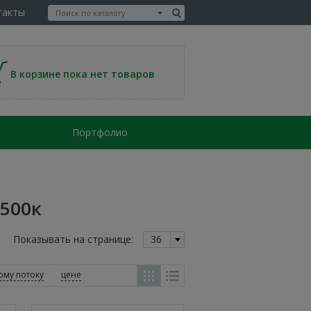
такты
В корзине пока нет товаров
Портфолио
500к
Показывать на странице:
36
ому потоку
цене