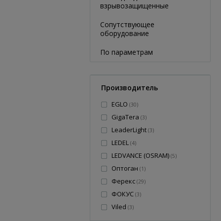
взрывозащищенные
Сопутствующее
оборудование
По параметрам
Производитель
EGLO
(
30
)
GigaTera
(
3
)
LeaderLight
(
3
)
LEDEL
(
4
)
LEDVANCE (OSRAM)
(
5
)
Оптоган
(
1
)
Ферекс
(
29
)
ФОКУС
(
3
)
Viled
(
3
)