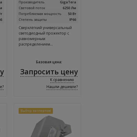
ra
Производитель
GigaTera
Лм
Световой поток
6250 Лм
Вт
Потребляемая мощность
50 Вт
66
Степень защиты
IP66
Сверхлёгкий универсальный
светодиодный прожектор с
равномерным
распределением…
Базовая цена:
у
Запросить цену
К сравнению
е?
Нашли дешевле?
Выбор экспертов!