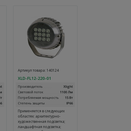
Артикул товара: 140124
XLD-FL12-220-01
ht
Производитель
Xlight
Лм
Световой поток
1100 Лм
Вт
Потребляемая мощность
15 Вт
66
Степень защиты
IP66
Применяется в следующих
областях: архитектурно-
художественная подсветка;
ландшафтная подсветка;