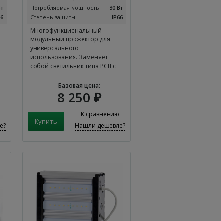
Вт
Потребляемая мощность
30 Вт
66
Степень защиты
IP66
Многофункциональный
модульный прожектор для
универсального
использования. Заменяет
собой светильник типа РСП с
лампой…
Базовая цена:
8 250 ₽
К сравнению
е?
Нашли дешевле?