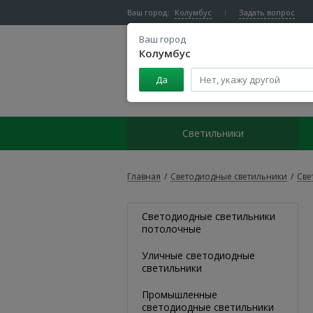
Ваш город:
Колумбус
Задать вопрос
Ваш город
Колумбус
Да
Центр светодиодного освещения
Светильники
Главная
/
Светодиодные светильники
/
Све
Светодиодные светильники
потолочные
Уличные светодиодные
светильники
Промышленные
светодиодные светильники