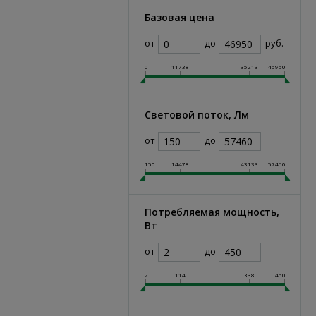
Базовая цена
от
до
руб.
0
11738
35213
46950
Световой поток, Лм
от
до
150
14478
43133
57460
Потребляемая мощность,
Вт
от
до
2
114
338
450